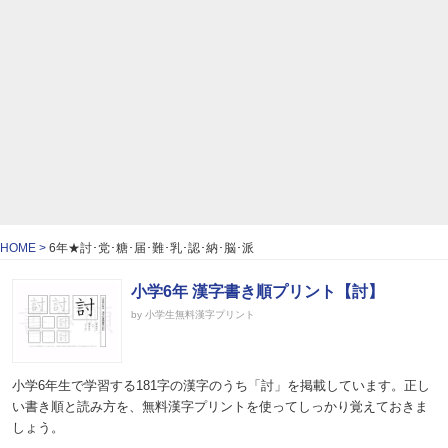
HOME
6年★討･党･糖･届･難･乳･認･納･脳･派
小学6年 漢字書き順プリント【討】
by 小学生無料漢字プリント
小学6年生で学習する181字の漢字のうち「討」を掲載しています。正し
い書き順と読み方を、無料漢字プリントを使ってしっかり覚えておきま
しょう。