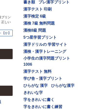
書き順
プレ漢字プリント
漢字テスト 印刷
漢字検定 6級
1プリン
、正しい
漢検 7級 無料問題
漢検8級 問題
ト【か】
5つ星学習プリント
漢字ドリルの 学習サイト
漢検・漢字トレーニング
小学生の漢字問題プリント
1006
漢字テスト 無料
学び舎－漢字プリント
ひらがな 漢字
ひらがな漢字
きれいな字
字をきれいに書く
題
字をきれいに書く練習