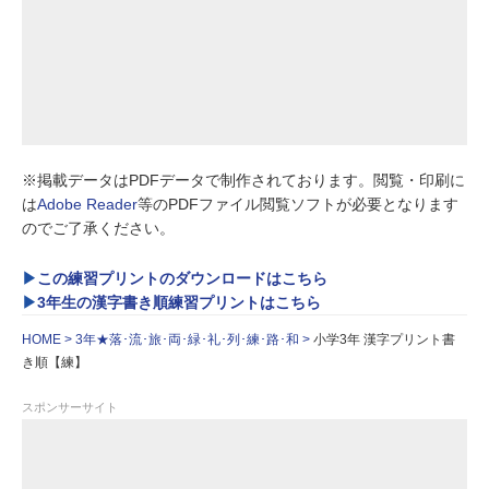
※掲載データはPDFデータで制作されております。閲覧・印刷に
は
Adobe Reader
等のPDFファイル閲覧ソフトが必要となります
のでご了承ください。
この練習プリントのダウンロードはこちら
3年生の漢字書き順練習プリントはこちら
HOME
3年★落･流･旅･両･緑･礼･列･練･路･和
小学3年 漢字プリント書
き順【練】
スポンサーサイト