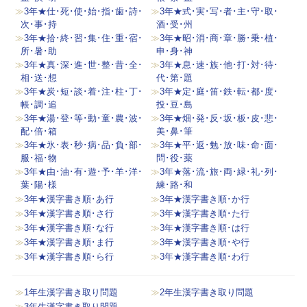
3年★仕･死･使･始･指･歯･詩･
3年★式･実･写･者･主･守･取･
次･事･持
酒･受･州
3年★拾･終･習･集･住･重･宿･
3年★昭･消･商･章･勝･乗･植･
所･暑･助
申･身･神
3年★真･深･進･世･整･昔･全･
3年★息･速･族･他･打･対･待･
相･送･想
代･第･題
3年★炭･短･談･着･注･柱･丁･
3年★定･庭･笛･鉄･転･都･度･
帳･調･追
投･豆･島
3年★湯･登･等･動･童･農･波･
3年★畑･発･反･坂･板･皮･悲･
配･倍･箱
美･鼻･筆
3年★氷･表･秒･病･品･負･部･
3年★平･返･勉･放･味･命･面･
服･福･物
問･役･薬
3年★由･油･有･遊･予･羊･洋･
3年★落･流･旅･両･緑･礼･列･
葉･陽･様
練･路･和
3年★漢字書き順･あ行
3年★漢字書き順･か行
3年★漢字書き順･さ行
3年★漢字書き順･た行
3年★漢字書き順･な行
3年★漢字書き順･は行
3年★漢字書き順･ま行
3年★漢字書き順･や行
3年★漢字書き順･ら行
3年★漢字書き順･わ行
1年生漢字書き取り問題
2年生漢字書き取り問題
3年生漢字書き取り問題