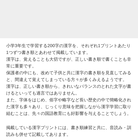
小学3年生で学習する200字の漢字
を、それぞれ1プリントあたり
1つずつ書き順とあわせて掲載しています。
漢字は、覚えることも大切ですが、正しい書き順で書くことも非
常に重要です。
保護者の中にも、改めて子供と共に漢字の書き順を見直してみる
と、間違えて覚えてしまっている方々が多くみえるようです。
漢字は、
正しい書き順から、きれいなバランスのとれた文字
が書
けるといっても過言ではありません。
また、字体をはじめ、俗字や略字など長い歴史の中で簡略化され
た漢字も多々あり、じっくり意味を把握しながら漢字学習に取り
組むことは、先々の国語教育にも好影響を与えることでしょう。
掲載している漢字プリントには、
書き順練習と共に、音読み・訓
読みも併せて記載
してあります。