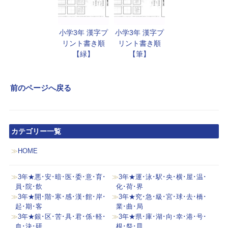
小学3年 漢字プ
小学3年 漢字プ
リント書き順
リント書き順
【緑】
【筆】
前のページへ戻る
カテゴリー一覧
HOME
3年★悪･安･暗･医･委･意･育･
3年★運･泳･駅･央･横･屋･温･
員･院･飲
化･荷･界
3年★開･階･寒･感･漢･館･岸･
3年★究･急･級･宮･球･去･橋･
起･期･客
業･曲･局
3年★銀･区･苦･具･君･係･軽･
3年★県･庫･湖･向･幸･港･号･
血･決･研
根･祭･皿